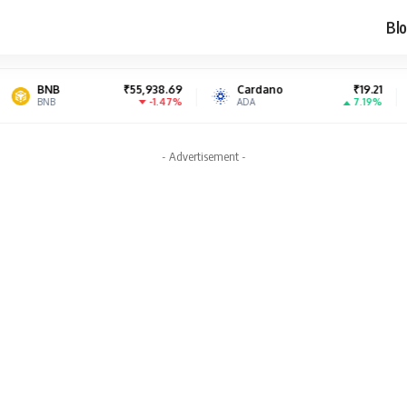
Blo
₹55,938.69
Cardano
₹19.21
Solana
-1.47%
7.19%
ADA
SOL
- Advertisement -