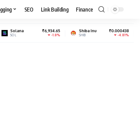
gging
SEO
Link Building
Finance
₹6,934.65
Shiba Inu
₹0.000438
Baby Doge 
-1.8%
-4.81%
SHIB
BabyDoge