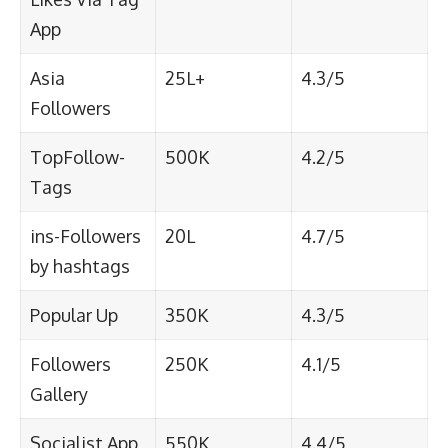
App
Asia
25L+
4.3/5
Followers
TopFollow-
500K
4.2/5
Tags
ins-Followers
20L
4.7/5
by hashtags
Popular Up
350K
4.3/5
Followers
250K
4.1/5
Gallery
Socialist App
550K
4.4/5