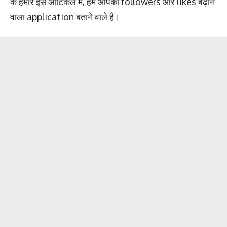
के हमारे इस आर्टिकल में, हम आपको followers और likes बढ़ाने
वाला application बताने वाले है।