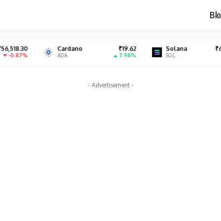
Blo
Cardano
₹19.62
Solana
₹6,984.70
7.98%
-1.13%
ADA
SOL
- Advertisement -