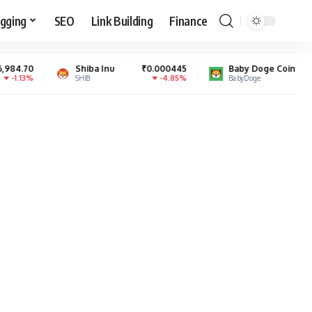
gging
SEO
Link Building
Finance
Shiba Inu
₹0.000445
Baby Doge Coin
₹0.000000
-4.85%
0.46%
SHIB
BabyDoge