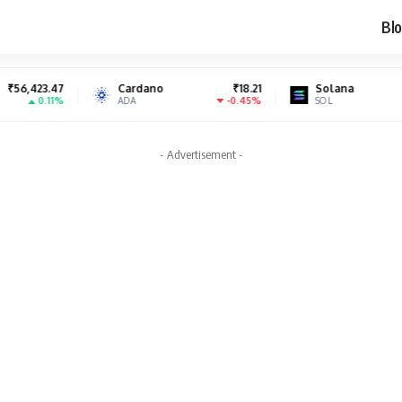
Blo
Cardano
₹18.21
Solana
₹7,035.31
-0.45%
0.24%
ADA
SOL
- Advertisement -