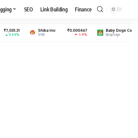
gging
SEO
Link Building
Finance
Shiba Inu
₹0.000467
Baby Doge Coin
₹0.000000
-1.4%
0.35%
SHIB
BabyDoge