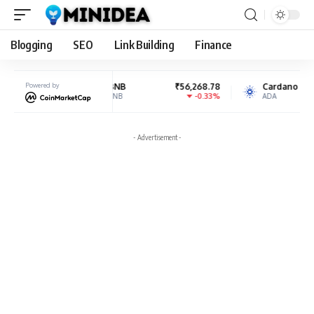
Blogging
SEO
Link Building
Finance
Powered by
BNB
₹56,268.78
Cardano
₹18.87
-0.33%
-3.8%
BNB
ADA
- Advertisement -