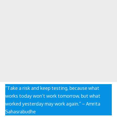
“Take a risk and keep testing, because what
works today won’t work tomorrow, but what
worked yesterday may work again.” – Amrita
Sahasrabudhe