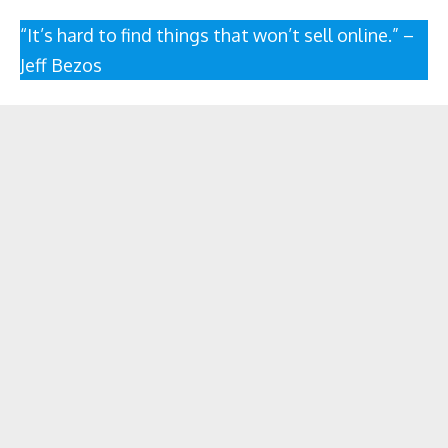
“It’s hard to find things that won’t sell online.” –
Jeff Bezos