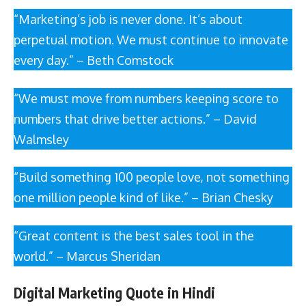
“Marketing’s job is never done. It’s about
perpetual motion. We must continue to innovate
every day.” – Beth Comstock
“We must move from numbers keeping score to
numbers that drive better actions.” – David
Walmsley
“Build something 100 people love, not something
one million people kind of like.” – Brian Chesky
“Great content is the best sales tool in the
world.” – Marcus Sheridan
Digital Marketing Quote in Hindi