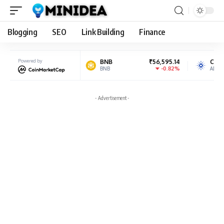
Blogging
SEO
Link Building
Finance
81,585.50
Powered by
BNB
₹56,595.14
Cardano
2.02%
-0.82%
BNB
ADA
- Advertisement -