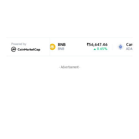
42.16
Powered by
BNB
₹56,647.46
Cardano
₹1
0.45%
0.65%
-0
BNB
ADA
- Advertisement -