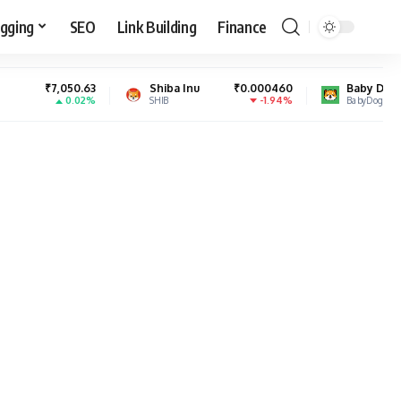
gging
SEO
Link Building
Finance
63
Shiba Inu
₹0.000460
Baby Doge Coin
₹0.000
2%
-1.94%
0.
SHIB
BabyDoge