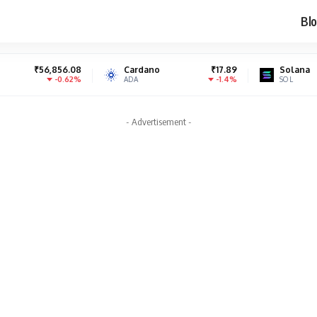
Blo
.08
Cardano
₹17.89
Solana
₹7,050.
62%
-1.4%
0.0
ADA
SOL
- Advertisement -