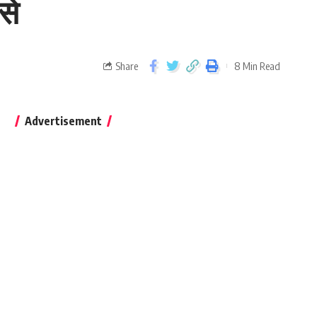
से
Share
8 Min Read
Advertisement