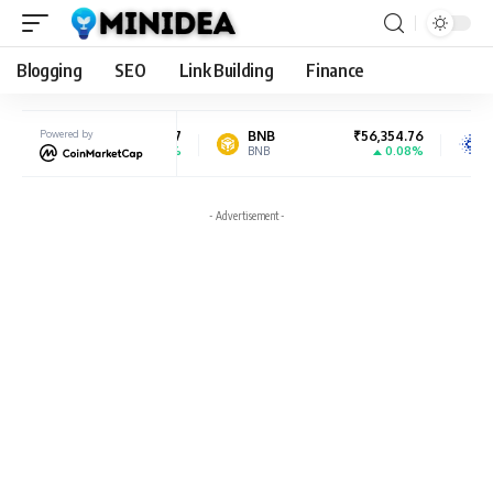
Blogging
SEO
Link Building
Finance
₹182,151.47
Powered by
BNB
₹56,354.76
Cardano
0.49%
0.08%
BNB
ADA
- Advertisement -