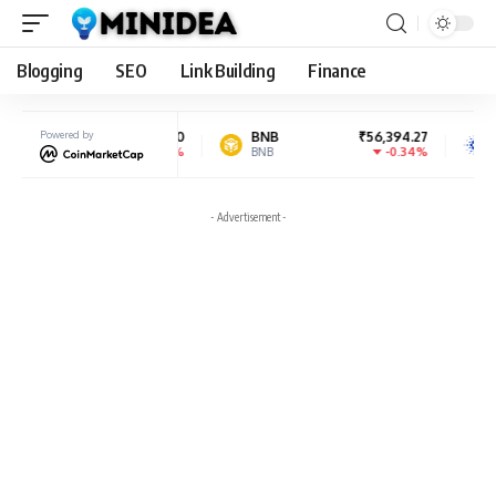
Blogging
SEO
Link Building
Finance
₹181,337.90
Powered by
BNB
₹56,394.27
Cardano
-0.28%
-0.34%
BNB
ADA
- Advertisement -