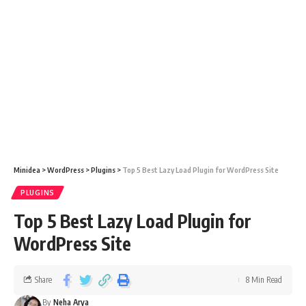
Minidea
>
WordPress
>
Plugins
>
Top 5 Best Lazy Load Plugin for WordPress Site
PLUGINS
Top 5 Best Lazy Load Plugin for
WordPress Site
Share
8 Min Read
By
Neha Arya