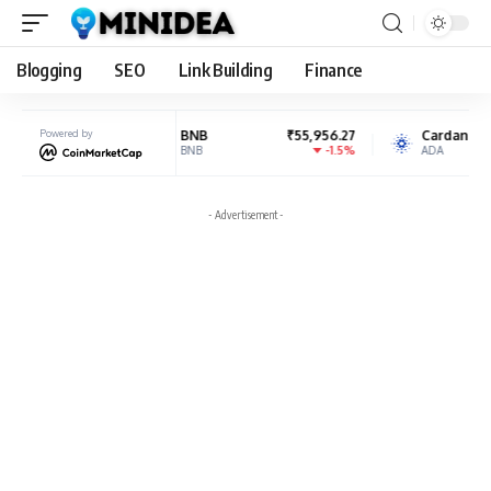
Blogging
SEO
Link Building
Finance
.14
Powered by
BNB
₹55,956.27
Cardano
₹19.
51%
-1.5%
6.7
BNB
ADA
- Advertisement -