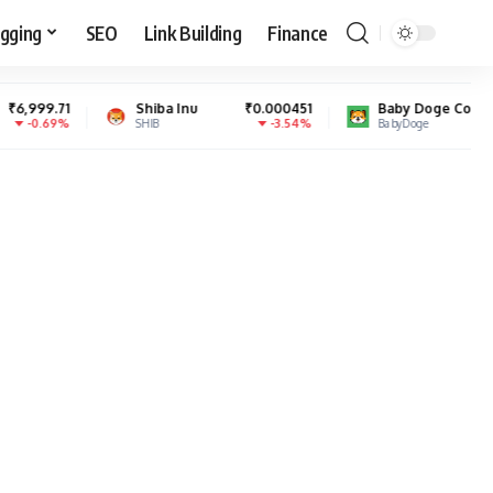
gging
SEO
Link Building
Finance
Shiba Inu
₹0.000451
Baby Doge Coin
₹0.000000
-3.54%
0.46%
SHIB
BabyDoge