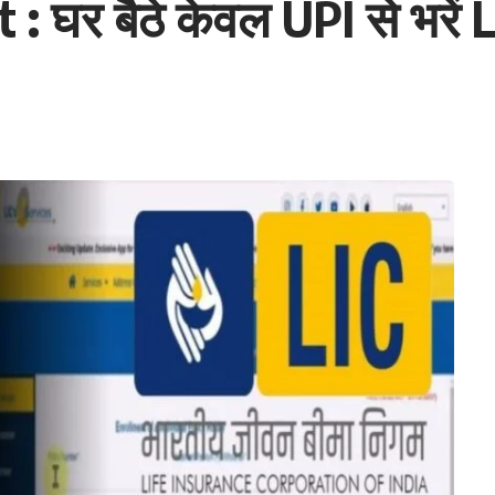
घर बैठे केवल UPI से भरें L