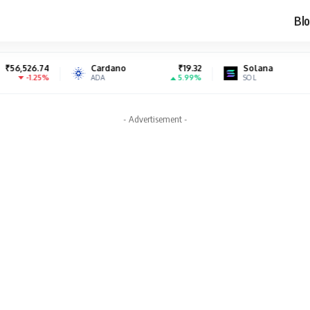
Blo
Cardano
₹19.32
Solana
₹6,999.71
5.99%
-0.69%
ADA
SOL
- Advertisement -