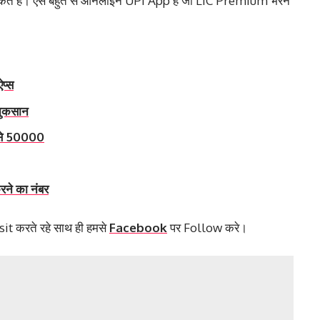
कर सकते है। ऐसे बहुत से ऑनलाइन UPI App है जो LIC Premium भरने
प्स
नुकसान
से 50000
ने का नंबर
it करते रहे साथ ही हमसे
Facebook
पर Follow करे।