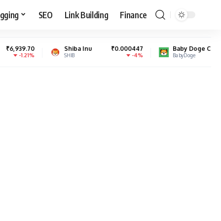
gging
SEO
Link Building
Finance
Shiba Inu
₹0.000447
Baby Doge Coin
₹0.000000
-4%
0.31%
SHIB
BabyDoge