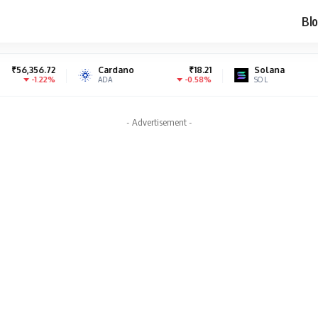
Blo
Cardano
₹18.21
Solana
₹6,939.70
-0.58%
-1.21%
ADA
SOL
- Advertisement -