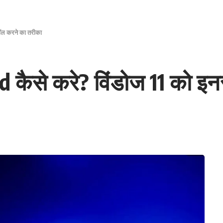
ॉल करने का तरीका
ैसे करे? विंडोज 11 को इन