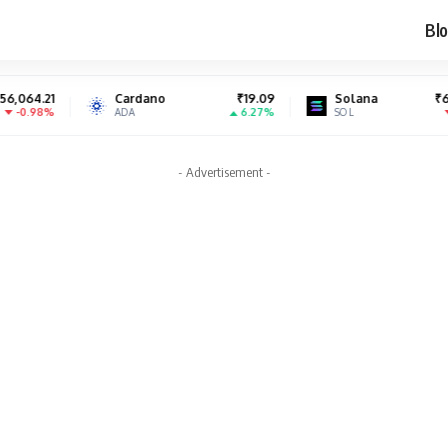
Blo
Cardano
₹19.09
Solana
₹6,976.49
6.27%
-0.77%
ADA
SOL
- Advertisement -