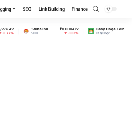
gging
SEO
Link Building
Finance
Shiba Inu
₹0.000439
Baby Doge Coin
₹0.000000
-3.83%
0.55%
SHIB
BabyDoge