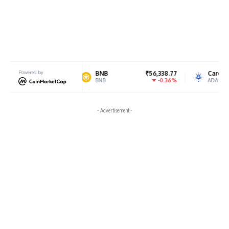
88.93
Powered by
BNB
₹56,338.77
Cardano
₹19
.43%
-0.36%
4.
BNB
ADA
- Advertisement -