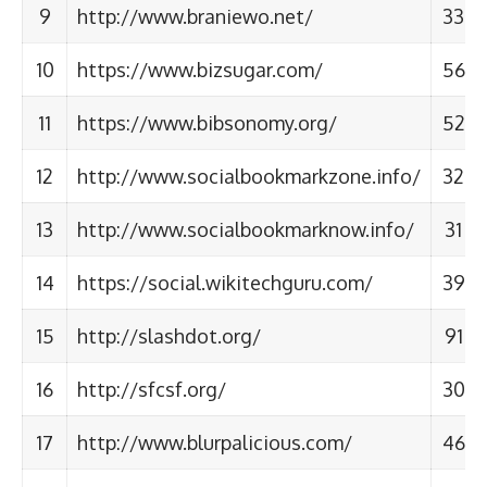
9
http://www.braniewo.net/
33
10
https://www.bizsugar.com/
56
11
https://www.bibsonomy.org/
52
12
http://www.socialbookmarkzone.info/
32
13
http://www.socialbookmarknow.info/
31
14
https://social.wikitechguru.com/
39
15
http://slashdot.org/
91
16
http://sfcsf.org/
30
17
http://www.blurpalicious.com/
46